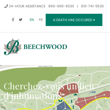
24-HOUR ASSISTANCE
866-990-9530
|
613-741-9530
FACEBOOK
TWITTER
EN
FR
A DEATH HAS OCCURED
Cherchez-vous un lieu
d'inhumation?