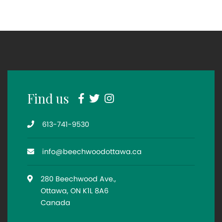
Facebook
Twitter
Instagram
Find us
Telephone
613-741-9530
Email
info@beechwoodottawa.ca
Location
280 Beechwood Ave.,
Ottawa, ON K1L 8A6
Canada