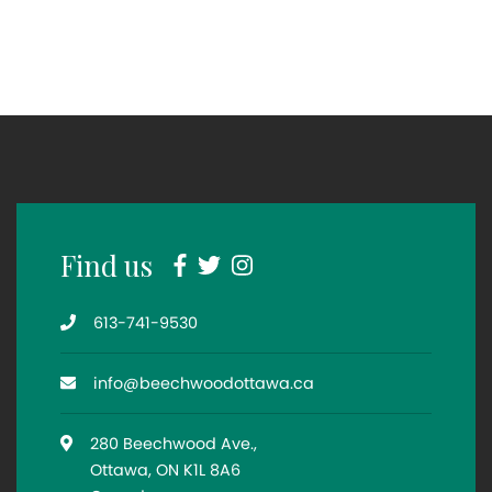
Facebook
Twitter
Instagram
Find us
Telephone
613-741-9530
Email
info@beechwoodottawa.ca
Location
280 Beechwood Ave.,
Ottawa, ON K1L 8A6