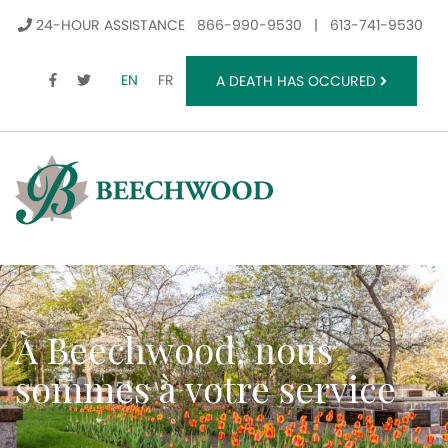
24-HOUR ASSISTANCE
866-990-9530
|
613-741-9530
FACEBOOK
TWITTER
EN
FR
A DEATH HAS OCCURED
À Beechwood, nous
sommes à votre service