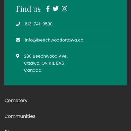
Facebook
Twitter
Instagram
Find us
Telephone
613-741-9530
Email
info@beechwoodottawa.ca
Location
280 Beechwood Ave.,
Ottawa, ON K1L 8A6
Canada
Cemetery
Communities