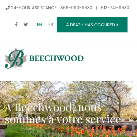
24-HOUR ASSISTANCE
866-990-9530
|
613-741-9530
FACEBOOK
TWITTER
EN
FR
A DEATH HAS OCCURED
À Beechwood, nous
sommes à votre service