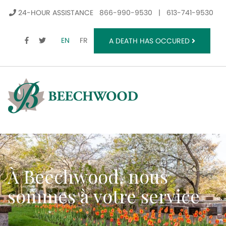
24-HOUR ASSISTANCE
866-990-9530
|
613-741-9530
FACEBOOK
TWITTER
EN
FR
A DEATH HAS OCCURED
À Beechwood, nous
sommes à votre service