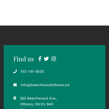
Facebook
Twitter
Instagram
Find us
Telephone
613-741-9530
Email
info@beechwoodottawa.ca
Location
280 Beechwood Ave.,
Ottawa, ON K1L 8A6