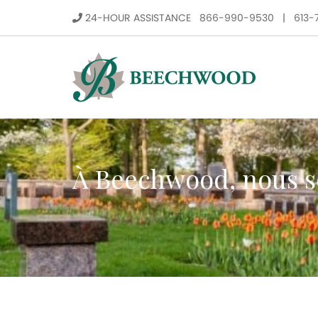
24-HOUR ASSISTANCE
866-990-9530
|
613-
À Beechwood, nous s