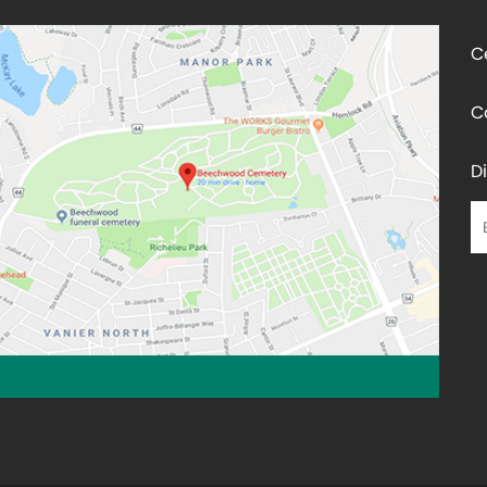
C
C
D