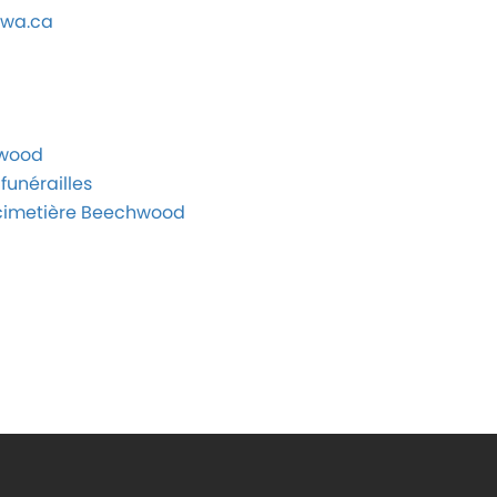
wa.ca
hwood
funérailles
u cimetière Beechwood