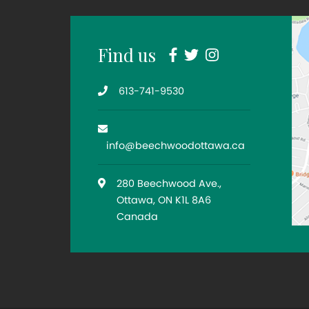
Facebook
Twitter
Instagram
Find us
Telephone
613-741-9530
Email
info@beechwoodottawa.ca
Location
280 Beechwood Ave.,
Ottawa, ON K1L 8A6
Canada