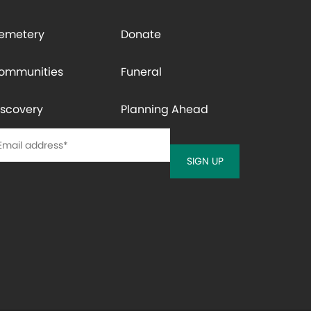
emetery
Donate
ommunities
Funeral
iscovery
Planning Ahead