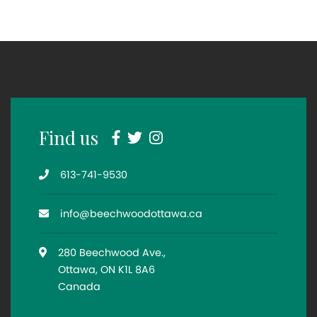
Facebook
Twitter
Instagram
Find us
Telephone
613-741-9530
Email
info@beechwoodottawa.ca
Location
280 Beechwood Ave.,
Ottawa, ON K1L 8A6
Canada