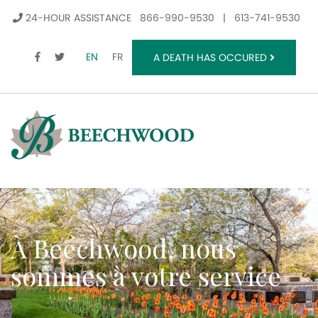
24-HOUR ASSISTANCE
866-990-9530
|
613-741-9530
FACEBOOK
TWITTER
EN
FR
A DEATH HAS OCCURED
À Beechwood, nous
sommes à votre service